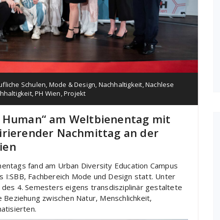
fliche Schulen
,
Mode & Design
,
Nachhaltigkeit
,
Nachlese
hhaltigkeit
,
PH Wien
,
Projekt
) Human“ am Weltbienentag mit
irierender Nachmittag an der
ien
nentags fand am Urban Diversity Education Campus
 I:SBB, Fachbereich Mode und Design statt. Unter
des 4. Semesters eigens transdisziplinär gestaltete
e Beziehung zwischen Natur, Menschlichkeit,
atisierten.