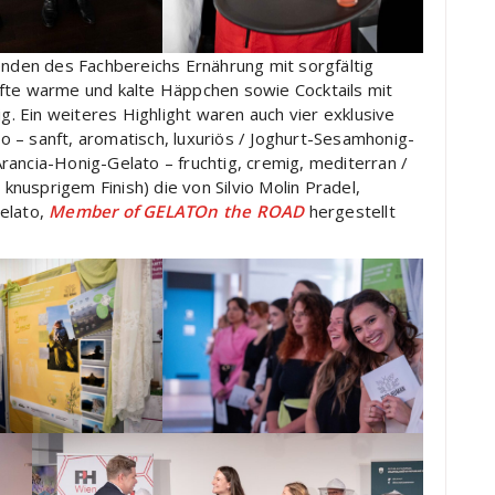
enden des Fachbereichs Ernährung mit sorgfältig
afte warme und kalte Häppchen sowie Cocktails mit
 Ein weiteres Highlight waren auch vier exklusive
 – sanft, aromatisch, luxuriös / Joghurt-Sesamhonig-
rancia-Honig-Gelato – fruchtig, cremig, mediterran /
 knusprigem Finish) die von Silvio Molin Pradel,
elato,
Member of GELATOn the ROAD
hergestellt