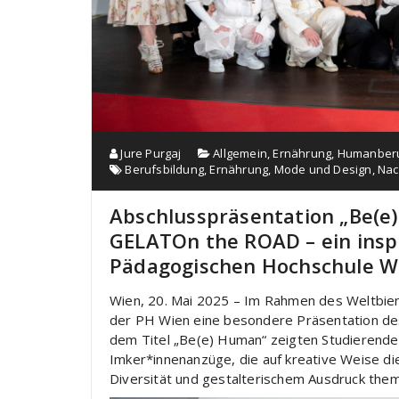
Jure Purgaj
Allgemein
,
Ernährung
,
Humanberu
Berufsbildung
,
Ernährung
,
Mode und Design
,
Nac
Abschlusspräsentation „Be(e
GELATOn the ROAD – ein insp
Pädagogischen Hochschule W
Wien, 20. Mai 2025 – Im Rahmen des Weltbie
der PH Wien eine besondere Präsentation des
dem Titel „Be(e) Human“ zeigten Studierende 
Imker*innenanzüge, die auf kreative Weise di
Diversität und gestalterischem Ausdruck them