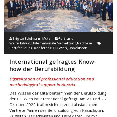
Brigitte Edelmann-Mutz
Fort- und
Weiterbildung
,
Internationale Vernetzung
,
Nachlese
Berufsbildung
,
Konferenz
,
PH Wien
,
Usbekistan
International gefragtes Know-
how der Berufsbildung
Digitalization of professional education and
methodological support in Austria
Das Wissen der Mitarbeiter*innen der Berufsbildung
der PH Wien ist international gefragt: Am 27. und 28.
Oktober 2022 trafen sich die zentralasiatischen
Vertreter*innen der Berufsbildung von Kasachstan,
Kirgistan, Tadschikistan und Usbekistan, um mit