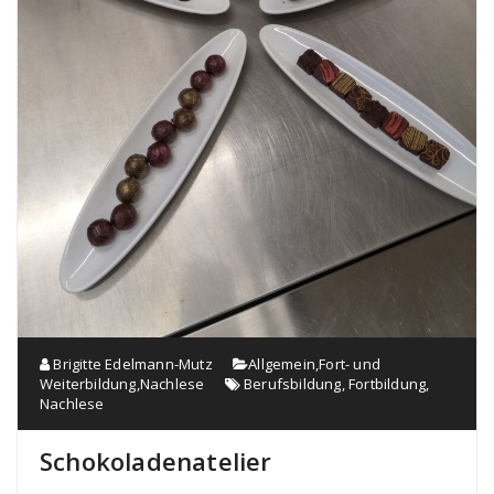
Brigitte Edelmann-Mutz
Allgemein
,
Fort- und
Weiterbildung
,
Nachlese
Berufsbildung
,
Fortbildung
,
Nachlese
Schokoladenatelier