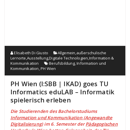
Elisabeth Di Giusto
Allgemein
,
außerschulische
Lernorte
,
Ausstellung
,
Digitale Technologien
,
Information &
Kommunikation
Berufsbildung
,
Information und
Kommunikation
,
PH Wien
PH Wien (I:SBB | IKAD) goes TU
Informatics eduLAB – Informatik
spielerisch erleben
Die Studierenden des Bachelorstudiums
Information und Kommunikation (Angewandte
Digitalisierung)
im 6. Semester der
Pädagogischen