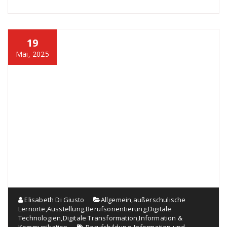
19
Mai, 2025
Elisabeth Di Giusto
Allgemein
,
außerschulische
Lernorte
,
Ausstellung
,
Berufsorientierung
,
Digitale
Technologien
,
Digitale Transformation
,
Information &