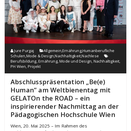
Jure Purgaj
Allgemein
,
Ernährung
,
Humanberufliche
Schulen
,
Mode & Design
,
Nachhaltigkeit
,
Nachlese
Berufsbildung
,
Ernährung
,
Mode und Design
,
Nachhaltigkeit
,
PH Wien
,
Projekt
Abschlusspräsentation „Be(e)
Human“ am Weltbienentag mit
GELATOn the ROAD – ein
inspirierender Nachmittag an der
Pädagogischen Hochschule Wien
Wien, 20. Mai 2025 – Im Rahmen des