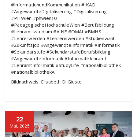
#InformationundKommunikation #IKAD
#AngewandteDigitalisierung #Digitalisierung
#PHWien #phwien10
#PädagogischeHochschuleWien #Berufsbildung
#Lehramtsstudium #AINF #OMAI #BMHS
#Lehrerwerden #Lehrerinwerden #Studienwahl
#Zukunftsjob #AngewandteInformatik #Informatik
#Sekundarstufe #SekundarstufeBerufsbildung
#AngewandteInformatik #Informatiklehramt
#LehramtInformatik #StudyLife #nationalbibliothek
#nationalbibliothekAT
Bildnachweis: Elisabeth Di Giusto
22
Mai, 2025