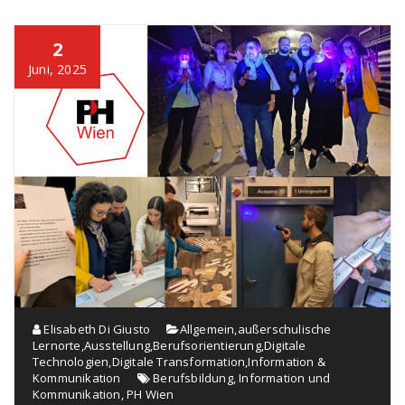
2
Juni, 2025
Elisabeth Di Giusto
Allgemein
,
außerschulische
Lernorte
,
Ausstellung
,
Berufsorientierung
,
Digitale
Technologien
,
Digitale Transformation
,
Information &
Kommunikation
Berufsbildung
,
Information und
Kommunikation
,
PH Wien