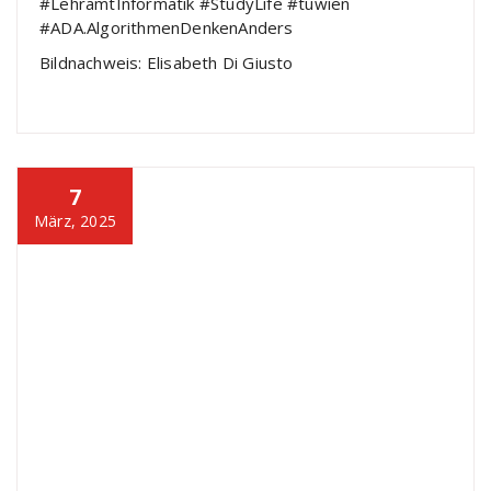
#LehramtInformatik #StudyLife #tuwien
#ADA.AlgorithmenDenkenAnders
Bildnachweis: Elisabeth Di Giusto
7
März, 2025