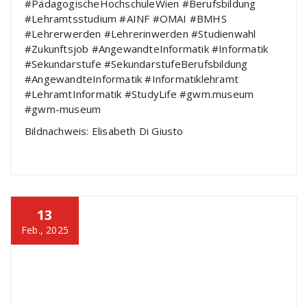
#PädagogischeHochschuleWien #Berufsbildung
#Lehramtsstudium #AINF #OMAI #BMHS
#Lehrerwerden #Lehrerinwerden #Studienwahl
#Zukunftsjob #AngewandteInformatik #Informatik
#Sekundarstufe #SekundarstufeBerufsbildung
#AngewandteInformatik #Informatiklehramt
#LehramtInformatik #StudyLife #gwm.museum
#gwm-museum
Bildnachweis: Elisabeth Di Giusto
13
Feb., 2025