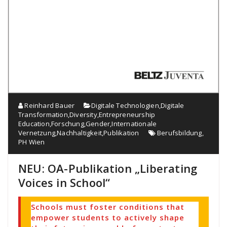
Reinhard Bauer
Digitale Technologien
,
Digitale
Transformation
,
Diversity
,
Entrepreneurship
Education
,
Forschung
,
Gender
,
Internationale
Vernetzung
,
Nachhaltigkeit
,
Publikation
Berufsbildung
,
PH Wien
NEU: OA-Publikation „Liberating
Voices in School“
Schools must foster conditions that
empower students to actively shape