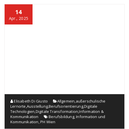
14
Apr., 2025
Elisabeth Di Giusto
Allgemein
,
außerschulische
Lernorte
,
Ausstellung
,
Berufsorientierung
,
Digitale
Technologien
,
Digitale Transformation
,
Information &
Kommunikation
Berufsbildung
,
Information und
Kommunikation
,
PH Wien