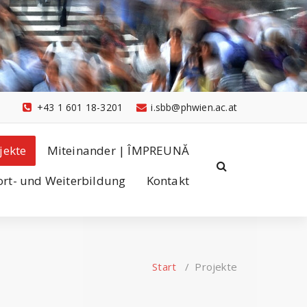
+43 1 601 18-3201
i.sbb@phwien.ac.at
jekte
Miteinander | ÎMPREUNĂ
ort- und Weiterbildung
Kontakt
Start
/
Projekte