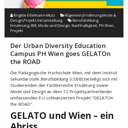
Brigitte Edelmann-Mutz
Allgemein
,
Ernährung
,
Mode &
Design
,
Projekt
,
Veranstaltung
Berufsbildung
,
Ernährung
,
IBB
,
Mode und Design
,
Nachhaltigkeit
,
PH Wien
,
Projekt
Der Urban Diversity Education
Campus PH Wien goes GELATOn
the ROAD
Die Pädagogische Hochschule Wien, mit dem Institut
Sekundarstufe Berufsbildung (I:SBB) beteiligt sich mit
Studierenden der Fachbereiche Ernährung sowie
Mode und Design an dem 12 Projektpartnerländer
umfassenden EU-cofinanzierten Projekt “GELATOn
the ROAD”.
GELATO und Wien – ein
Abriss