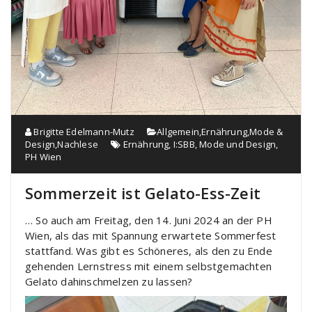
Brigitte Edelmann-Mutz
Allgemein
,
Ernährung
,
Mode &
Design
,
Nachlese
Ernährung
,
I:SBB
,
Mode und Design
,
PH Wien
Sommerzeit ist Gelato-Ess-Zeit
… So auch am Freitag, den 14. Juni 2024 an der PH
Wien, als das mit Spannung erwartete Sommerfest
stattfand. Was gibt es Schöneres, als den zu Ende
gehenden Lernstress mit einem selbstgemachten
Gelato dahinschmelzen zu lassen?