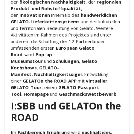
der
ökologischen Nachhaltigkeit
, der
regionalen
Produkt-und Rohstoffqualität
,
der
Innovationen
innerhalb des
handwerklichen
GELATO-Lieferkettensystems
und der kulturellen
und territorialen Bedeutung von Gelato. Weitere
Aktivitäten im Rahmen des Projektes sind unter
anderem die Schaffung der 12 Partnerländer
umfassenden ersten
European Gelato
Road
samt
Pop-up-
Museumstour
und
Schulungen
,
Gelato
Kochshows
,
GELATO-
Manifest
,
Nachhaltigkeitssigel
, Entwicklung
einer
GELATOn the ROAD APP
mit
virtueller
GELATO-Tour
, einem
GELATO-Passport-
Tool
,
Homepage
und
Geschmackswettbewerb
.
I:SBB und GELATOn the
ROAD
Im
Fachbereich Ernährung
wird
nachhaltiges,