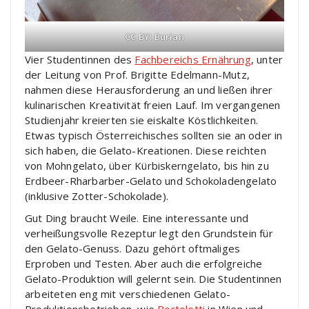
CC BY: Burian
Vier Studentinnen des
Fachbereichs Ernährung
, unter
der Leitung von Prof. Brigitte Edelmann-Mutz,
nahmen diese Herausforderung an und ließen ihrer
kulinarischen Kreativität freien Lauf. Im vergangenen
Studienjahr kreierten sie eiskalte Köstlichkeiten.
Etwas typisch Österreichisches sollten sie an oder in
sich haben, die Gelato-Kreationen. Diese reichten
von Mohngelato, über Kürbiskerngelato, bis hin zu
Erdbeer-Rharbarber-Gelato und Schokoladengelato
(inklusive Zotter-Schokolade).
Gut Ding braucht Weile. Eine interessante und
verheißungsvolle Rezeptur legt den Grundstein für
den Gelato-Genuss. Dazu gehört oftmaliges
Erproben und Testen. Aber auch die erfolgreiche
Gelato-Produktion will gelernt sein. Die Studentinnen
arbeiteten eng mit verschiedenen Gelato-
Produktionsbetrieben, wie
Bortolotti
in Wien und