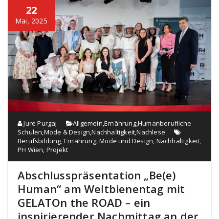
22
Mai, 2025
Jure Purgaj
Allgemein
,
Ernährung
,
Humanberufliche
Schulen
,
Mode & Design
,
Nachhaltigkeit
,
Nachlese
Berufsbildung
,
Ernährung
,
Mode und Design
,
Nachhaltigkeit
,
PH Wien
,
Projekt
Abschlusspräsentation „Be(e)
Human“ am Weltbienentag mit
GELATOn the ROAD – ein
inspirierender Nachmittag an der