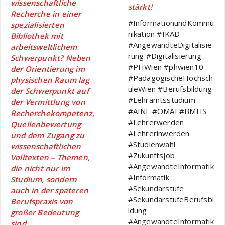
wissenschaftliche
stärkt!
Recherche in einer
#InformationundKommu
spezialisierten
nikation #IKAD
Bibliothek mit
#AngewandteDigitalisie
arbeitsweltlichem
rung #Digitalisierung
Schwerpunkt? Neben
#PHWien #phwien10
der Orientierung im
#PädagogischeHochsch
physischen Raum lag
uleWien #Berufsbildung
der Schwerpunkt auf
#Lehramtsstudium
der Vermittlung von
#AINF #OMAI #BMHS
Recherchekompetenz,
#Lehrerwerden
Quellenbewertung
#Lehrerinwerden
und dem Zugang zu
#Studienwahl
wissenschaftlichen
#Zukunftsjob
Volltexten – Themen,
#AngewandteInformatik
die nicht nur im
#Informatik
Studium, sondern
#Sekundarstufe
auch in der späteren
#SekundarstufeBerufsbi
Berufspraxis von
ldung
großer Bedeutung
#AngewandteInformatik
sind.