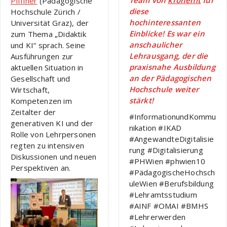
Team von
kronehit
für
Pfiffner
(Pädagogische
diese
Hochschule Zürich /
hochinteressanten
Universität Graz), der
Einblicke! Es war ein
zum Thema „Didaktik
anschaulicher
und KI“ sprach. Seine
Lehrausgang, der die
Ausführungen zur
praxisnahe Ausbildung
aktuellen Situation in
an der Pädagogischen
Gesellschaft und
Hochschule weiter
Wirtschaft,
stärkt!
Kompetenzen im
Zeitalter der
#InformationundKommu
generativen KI und der
nikation #IKAD
Rolle von Lehrpersonen
#AngewandteDigitalisie
regten zu intensiven
rung #Digitalisierung
Diskussionen und neuen
#PHWien #phwien10
Perspektiven an.
#PädagogischeHochsch
uleWien #Berufsbildung
#Lehramtsstudium
#AINF #OMAI #BMHS
#Lehrerwerden