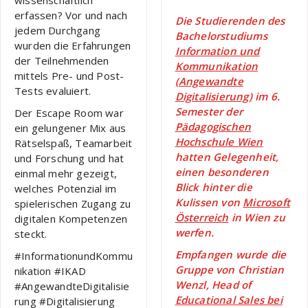
wissenschaftlich
erfassen? Vor und nach
Die Studierenden des
jedem Durchgang
Bachelorstudiums
wurden die Erfahrungen
Information und
der Teilnehmenden
Kommunikation
mittels Pre- und Post-
(Angewandte
Tests evaluiert.
Digitalisierung)
im 6.
Semester der
Der Escape Room war
Pädagogischen
ein gelungener Mix aus
Hochschule Wien
Rätselspaß, Teamarbeit
hatten Gelegenheit,
und Forschung und hat
einen besonderen
einmal mehr gezeigt,
Blick hinter die
welches Potenzial im
Kulissen von
Microsoft
spielerischen Zugang zu
Österreich
in Wien zu
digitalen Kompetenzen
werfen.
steckt.
Empfangen wurde die
#InformationundKommu
Gruppe von Christian
nikation #IKAD
Wenzl, Head of
#AngewandteDigitalisie
Educational Sales bei
rung #Digitalisierung