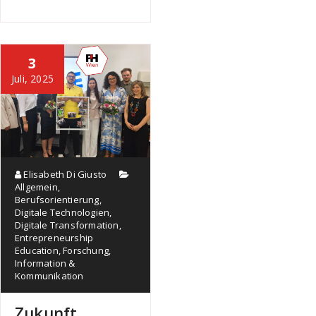
3
Juli, 2025
Elisabeth Di Giusto
Allgemein
,
Berufsorientierung
,
Digitale Technologien
,
Digitale Transformation
,
Entrepreneurship
Education
,
Forschung
,
Information &
Kommunikation
Zukunft