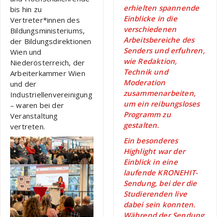
erhielten spannende
bis hin zu
Einblicke in die
Vertreter*innen des
verschiedenen
Bildungsministeriums,
Arbeitsbereiche des
der Bildungsdirektionen
Senders und erfuhren,
Wien und
wie Redaktion,
Niederösterreich, der
Technik und
Arbeiterkammer Wien
Moderation
und der
zusammenarbeiten,
Industriellenvereinigung
um ein reibungsloses
– waren bei der
Programm zu
Veranstaltung
gestalten.
vertreten.
Ein besonderes
Highlight war der
Einblick in eine
laufende KRONEHIT-
Sendung, bei der die
Studierenden live
dabei sein konnten.
Während der Sendung