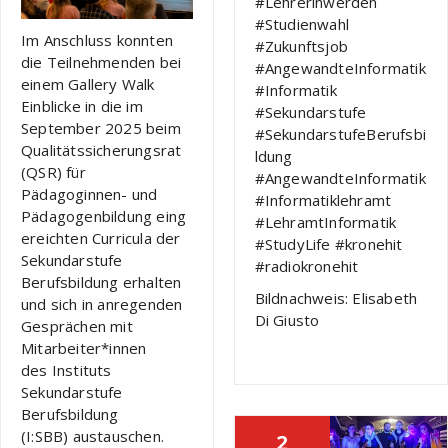
#Lehrerinwerden
#Studienwahl
Im Anschluss konnten
#Zukunftsjob
die Teilnehmenden bei
#AngewandteInformatik
einem Gallery Walk
#Informatik
Einblicke in die im
#Sekundarstufe
September 2025 beim
#SekundarstufeBerufsbi
Qualitätssicherungsrat
ldung
(QSR) für
#AngewandteInformatik
Pädagoginnen- und
#Informatiklehramt
Pädagogenbildung eing
#LehramtInformatik
ereichten Curricula der
#StudyLife #kronehit
Sekundarstufe
#radiokronehit
Berufsbildung erhalten
Bildnachweis: Elisabeth
und sich in anregenden
Di Giusto
Gesprächen mit
Mitarbeiter*innen
des Instituts
Sekundarstufe
Berufsbildung
(I:SBB) austauschen.
2