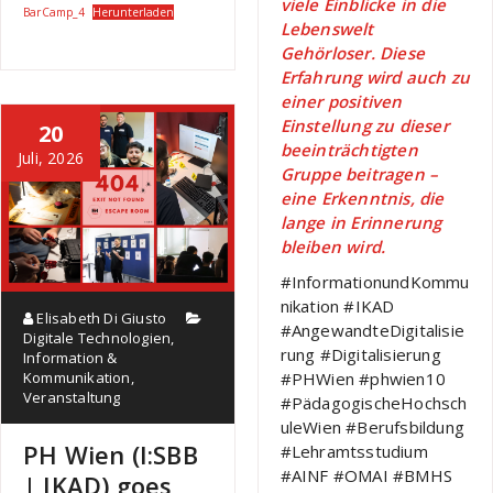
viele Einblicke in die
BarCamp_4
Herunterladen
Lebenswelt
Gehörloser. Diese
Erfahrung wird auch zu
einer positiven
Einstellung zu dieser
20
beeinträchtigten
Juli, 2026
Gruppe beitragen –
eine Erkenntnis, die
lange in Erinnerung
bleiben wird.
#InformationundKommu
nikation #IKAD
Elisabeth Di Giusto
#AngewandteDigitalisie
Digitale Technologien
,
rung #Digitalisierung
Information &
#PHWien #phwien10
Kommunikation
,
Veranstaltung
#PädagogischeHochsch
uleWien #Berufsbildung
PH Wien (I:SBB
#Lehramtsstudium
#AINF #OMAI #BMHS
| IKAD) goes