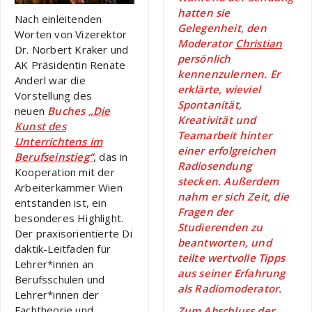
hatten sie
Nach einleitenden
Gelegenheit, den
Worten von Vizerektor
Moderator
Christian
Dr. Norbert Kraker und
persönlich
AK Präsidentin Renate
kennenzulernen. Er
Anderl war die
erklärte, wieviel
Vorstellung des
Spontanität,
neuen
Buches
„Die
Kreativität und
Kunst des
Teamarbeit hinter
Unterrichtens im
einer erfolgreichen
Berufseinstieg“
, das in
Radiosendung
Kooperation mit der
stecken. Außerdem
Arbeiterkammer Wien
nahm er sich Zeit, die
entstanden ist, ein
Fragen der
besonderes Highlight.
Studierenden zu
Der praxisorientierte Di
beantworten, und
daktik-Leitfaden für
teilte wertvolle Tipps
Lehrer*innen an
aus seiner Erfahrung
Berufsschulen und
als Radiomoderator.
Lehrer*innen der
Fachtheorie und
Zum Abschluss der