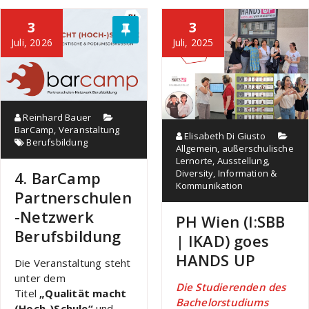
3
3
Juli, 2026
Juli, 2025
Reinhard Bauer
BarCamp
,
Veranstaltung
Elisabeth Di Giusto
Berufsbildung
Allgemein
,
außerschulische
Lernorte
,
Ausstellung
,
Diversity
,
Information &
4. BarCamp
Kommunikation
Partnerschulen
-Netzwerk
PH Wien (I:SBB
Berufsbildung
| IKAD) goes
HANDS UP
Die Veranstaltung steht
unter dem
Die Studierenden des
Titel
„Qualität macht
Bachelorstudiums
(Hoch-)Schule“
und