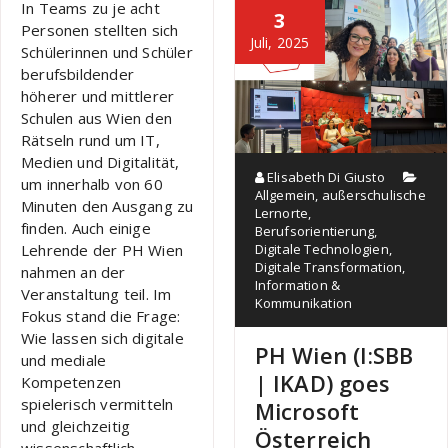
In Teams zu je acht
3
Personen stellten sich
Juli, 2025
Schülerinnen und Schüler
berufsbildender
höherer und mittlerer
Schulen aus Wien den
Rätseln rund um IT,
Medien und Digitalität,
Elisabeth Di Giusto
um innerhalb von 60
Allgemein
,
außerschulische
Minuten den Ausgang zu
Lernorte
,
finden. Auch einige
Berufsorientierung
,
Lehrende der PH Wien
Digitale Technologien
,
Digitale Transformation
,
nahmen an der
Information &
Veranstaltung teil. Im
Kommunikation
Fokus stand die Frage:
Wie lassen sich digitale
PH Wien (I:SBB
und mediale
| IKAD) goes
Kompetenzen
spielerisch vermitteln
Microsoft
und gleichzeitig
Österreich