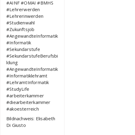
#AINF #OMAI #BMHS
#Lehrerwerden
#Lehrerinwerden
#Studienwahl
#Zukunftsjob
#AngewandteInformatik
#Informatik
#Sekundarstufe
#SekundarstufeBerufsbi
ldung
#AngewandteInformatik
#Informatiklehramt
#LehramtInformatik
#StudyLife
#arbeiterkammer
#diearbeiterkammer
#akoesterreich
Bildnachweis: Elisabeth
Di Giusto