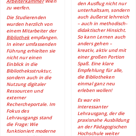
Arbeiterkammer
Wien
den Ausflug nicht nur
zu werfen.
unterhaltsam, sondern
auch äußerst lehrreich
Die Studierenden
– auch in methodisch-
wurden herzlich von
didaktischer Hinsicht.
einem Mitarbeiter der
So kann Lernen auch
Bibliothek
empfangen.
anders gehen –
In einer umfassenden
kreativ, aktiv und mit
Führung erhielten sie
einer großen Portion
nicht nur einen
Spaß. Eine klare
Einblick in die
Empfehlung für alle,
Bibliotheksstruktur,
die Bibliotheken
sondern auch in die
einmal ganz neu
Nutzung digitaler
erleben wollen!
Ressourcen und
externer
Es war ein
Rechercheportale. Im
interessanter
Fokus des
Lehrausgang, der die
Lehrausgangs stand
praxisnahe Ausbildung
die Frage: Wie
an der Pädagogischen
funktioniert moderne
Hochschule weiter