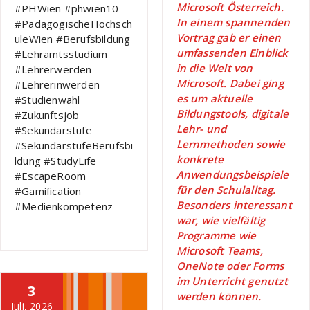
Microsoft Österreich
.
#PHWien #phwien10
In einem spannenden
#PädagogischeHochsch
Vortrag gab er einen
uleWien #Berufsbildung
umfassenden Einblick
#Lehramtsstudium
in die Welt von
#Lehrerwerden
Microsoft. Dabei ging
#Lehrerinwerden
es um aktuelle
#Studienwahl
Bildungstools, digitale
#Zukunftsjob
Lehr- und
#Sekundarstufe
Lernmethoden sowie
#SekundarstufeBerufsbi
konkrete
ldung #StudyLife
Anwendungsbeispiele
#EscapeRoom
für den Schulalltag.
#Gamification
Besonders interessant
#Medienkompetenz
war, wie vielfältig
Programme wie
Microsoft Teams,
OneNote oder Forms
im Unterricht genutzt
3
werden können.
Juli, 2026