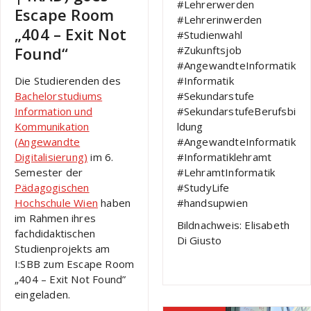
#Lehrerwerden
Escape Room
#Lehrerinwerden
„404 – Exit Not
#Studienwahl
#Zukunftsjob
Found“
#AngewandteInformatik
#Informatik
Die Studierenden des
#Sekundarstufe
Bachelorstudiums
#SekundarstufeBerufsbi
Information und
ldung
Kommunikation
#AngewandteInformatik
(Angewandte
#Informatiklehramt
Digitalisierung)
im 6.
#LehramtInformatik
Semester der
#StudyLife
Pädagogischen
#handsupwien
Hochschule Wien
haben
im Rahmen ihres
Bildnachweis: Elisabeth
fachdidaktischen
Di Giusto
Studienprojekts am
I:SBB zum Escape Room
„404 – Exit Not Found”
eingeladen.