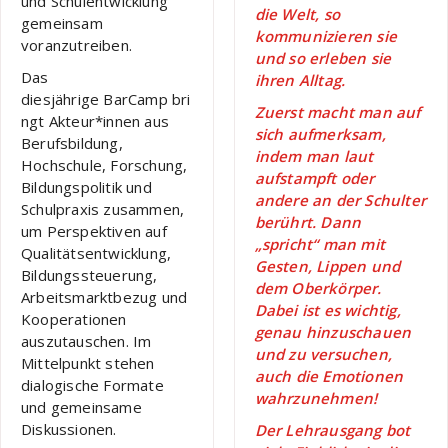
und Schulentwicklung
die Welt, so
gemeinsam
kommunizieren sie
voranzutreiben.
und so erleben sie
Das
ihren Alltag.
diesjährige BarCamp bri
Zuerst macht man auf
ngt Akteur*innen aus
sich aufmerksam,
Berufsbildung,
indem man laut
Hochschule, Forschung,
aufstampft oder
Bildungspolitik und
andere an der Schulter
Schulpraxis zusammen,
berührt. Dann
um Perspektiven auf
„spricht“ man mit
Qualitätsentwicklung,
Gesten, Lippen und
Bildungssteuerung,
dem Oberkörper.
Arbeitsmarktbezug und
Dabei ist es wichtig,
Kooperationen
genau hinzuschauen
auszutauschen. Im
und zu versuchen,
Mittelpunkt stehen
auch die Emotionen
dialogische Formate
wahrzunehmen!
und gemeinsame
Diskussionen.
Der Lehrausgang bot