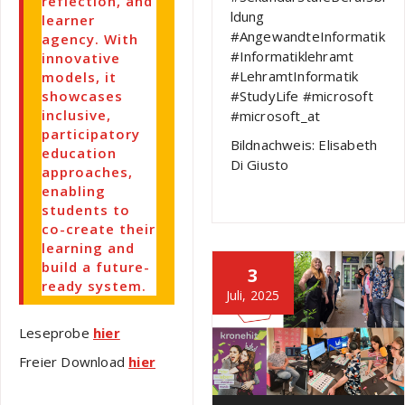
reflection, and
ldung
learner
#AngewandteInformatik
agency. With
#Informatiklehramt
innovative
#LehramtInformatik
models, it
showcases
#StudyLife #microsoft
inclusive,
#microsoft_at
participatory
Bildnachweis: Elisabeth
education
Di Giusto
approaches,
enabling
students to
co-create their
learning and
build a future-
3
ready system.
Juli, 2025
Leseprobe
hier
Freier Download
hier