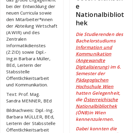
e
bei der Entwicklung der
Nationalbibliot
neuen Curricula sowie
den Mitarbeiter*innen
hek
der Abteilung Wirtschaft
(A:WIR) und des
Die Studierenden des
Zentralen
Bachelorstudiums
Informatikdienstes
Information und
(Z:ZID) sowie Dipl.-
Kommunikation
Ing.in Barbara Müller,
(Angewandte
BEd, Leiterin der
Digitalisierung)
im 6.
Stabsstelle
Semester der
Öffentlichkeitsarbeit
Pädagogischen
und Kommunikation.
Hochschule Wien
hatten Gelegenheit,
Text: Prof. Mag.
die
Österreichische
Sandra MENNER, BEd
Nationalbibliothek
Bildnachweis: Dipl.-Ing.
(ÖNB)in Wien
Barbara MÜLLER, BEd,
kennenzulernen.
Leiterin der Stabsstelle
Dabei konnten die
Öffentlichkeitsarbeit