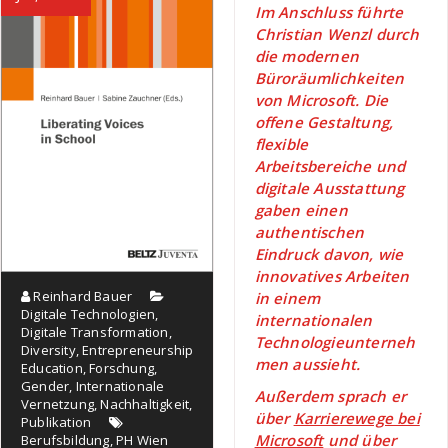
Im Anschluss führte
Christian Wenzl durch
die modernen
Büroräumlichkeiten
von Microsoft. Die
offene Gestaltung,
flexible
Arbeitsbereiche und
digitale Ausstattung
gaben einen
authentischen
Eindruck davon, wie
innovatives Arbeiten
Reinhard Bauer
in einem
Digitale Technologien
,
internationalen
Digitale Transformation
,
Technologieunterneh
Diversity
,
Entrepreneurship
men aussieht.
Education
,
Forschung
,
Gender
,
Internationale
Außerdem sprach er
Vernetzung
,
Nachhaltigkeit
,
über
Karrierewege bei
Publikation
Microsoft
und über
Berufsbildung
,
PH Wien