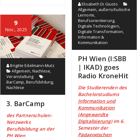
Elisabeth Di Giusto
Allgemein
,
außerschulische
Lernorte
,
Berufsorientierung
,
9
Digitale Technologien
,
Nov., 2025
Digitale Transformation
,
Information &
Kommunikation
PH Wien (I:SBB
| IKAD) goes
Brigitte Edelmann-Mutz
Allgemein
,
Nachlese
,
Radio KroneHit
Veranstaltung
BarCamp
,
Berufsbildung
,
Die Studierenden des
Nachlese
Bachelorstudiums
Information und
3. BarCamp
Kommunikation
(Angewandte
des Partnerschulen-
Digitalisierung)
im 6.
Netzwerks
Semester der
Berufsbildung an der
Pädagogischen
PH Wien