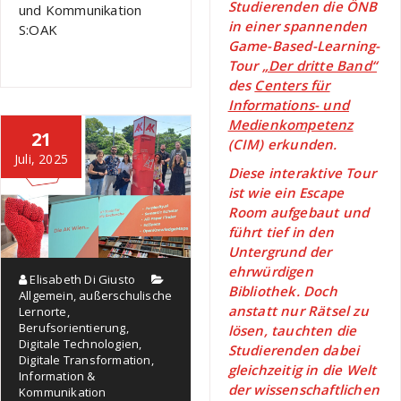
Studierenden die ÖNB
und Kommunikation
in einer spannenden
S:OAK
Game-Based-Learning-
Tour
„Der dritte Band“
des
Centers für
Informations- und
Medienkompetenz
21
(CIM) erkunden.
Juli, 2025
Diese interaktive Tour
ist wie ein Escape
Room aufgebaut und
führt tief in den
Untergrund der
ehrwürdigen
Elisabeth Di Giusto
Bibliothek. Doch
Allgemein
,
außerschulische
anstatt nur Rätsel zu
Lernorte
,
Berufsorientierung
,
lösen, tauchten die
Digitale Technologien
,
Studierenden dabei
Digitale Transformation
,
gleichzeitig in die Welt
Information &
der wissenschaftlichen
Kommunikation