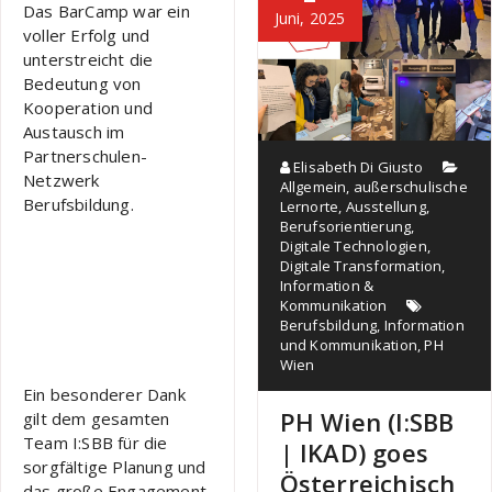
Das BarCamp war ein
Juni, 2025
voller Erfolg und
unterstreicht die
Bedeutung von
Kooperation und
Austausch im
Partnerschulen-
Elisabeth Di Giusto
Netzwerk
Allgemein
,
außerschulische
Berufsbildung.
Lernorte
,
Ausstellung
,
Berufsorientierung
,
Digitale Technologien
,
Digitale Transformation
,
Information &
Kommunikation
Berufsbildung
,
Information
und Kommunikation
,
PH
Wien
Ein besonderer Dank
PH Wien (I:SBB
gilt dem gesamten
Team I:SBB für die
| IKAD) goes
sorgfältige Planung und
Österreichisch
das große Engagement