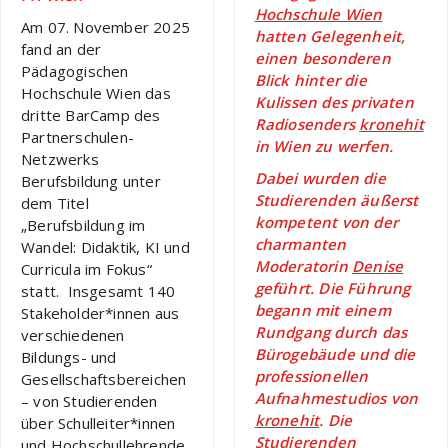
Hochschule Wien
Am 07. November 2025
hatten Gelegenheit,
fand an der
einen besonderen
Pädagogischen
Blick hinter die
Hochschule Wien das
Kulissen des privaten
dritte BarCamp des
Radiosenders
kronehit
Partnerschulen-
in Wien zu werfen.
Netzwerks
Dabei wurden die
Berufsbildung unter
Studierenden äußerst
dem Titel
kompetent von der
„Berufsbildung im
charmanten
Wandel: Didaktik, KI und
Moderatorin
Denise
Curricula im Fokus“
geführt. Die Führung
statt. Insgesamt 140
begann mit einem
Stakeholder*innen aus
Rundgang durch das
verschiedenen
Bürogebäude und die
Bildungs- und
professionellen
Gesellschaftsbereichen
Aufnahmestudios von
– von Studierenden
kronehit
. Die
über Schulleiter*innen
Studierenden
und Hochschullehrende