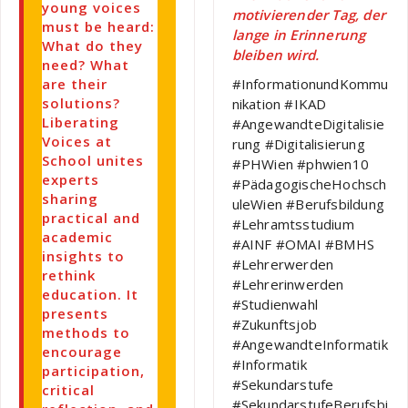
young voices
motivierender Tag, der
must be heard:
lange in Erinnerung
What do they
bleiben wird.
need? What
are their
#InformationundKommu
solutions?
nikation #IKAD
Liberating
#AngewandteDigitalisie
Voices at
rung #Digitalisierung
School unites
#PHWien #phwien10
experts
#PädagogischeHochsch
sharing
uleWien #Berufsbildung
practical and
#Lehramtsstudium
academic
#AINF #OMAI #BMHS
insights to
#Lehrerwerden
rethink
#Lehrerinwerden
education. It
#Studienwahl
presents
#Zukunftsjob
methods to
#AngewandteInformatik
encourage
#Informatik
participation,
#Sekundarstufe
critical
#SekundarstufeBerufsbi