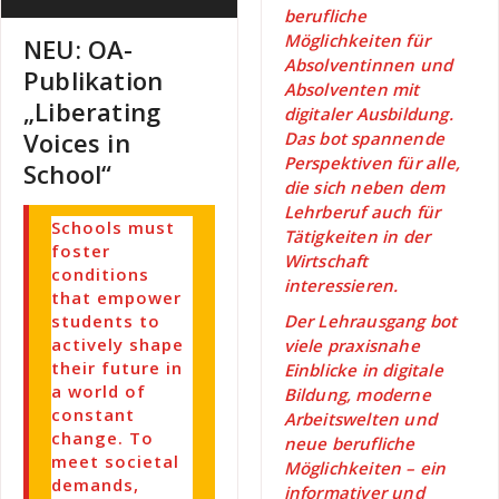
berufliche
Möglichkeiten für
NEU: OA-
Absolventinnen und
Publikation
Absolventen mit
„Liberating
digitaler Ausbildung.
Voices in
Das bot spannende
Perspektiven für alle,
School“
die sich neben dem
Lehrberuf auch für
Schools must
Tätigkeiten in der
foster
Wirtschaft
conditions
interessieren.
that empower
students to
Der Lehrausgang bot
actively shape
viele praxisnahe
their future in
Einblicke in digitale
a world of
Bildung, moderne
constant
Arbeitswelten und
change. To
neue berufliche
meet societal
Möglichkeiten – ein
demands,
informativer und