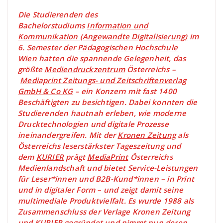
Die Studierenden des
Bachelorstudiums
Information und
Kommunikation (Angewandte Digitalisierung)
im
6. Semester der
Pädagogischen Hochschule
Wien
hatten die spannende Gelegenheit, das
größte
Mediendruckzentrum
Österreichs –
Mediaprint Zeitungs- und Zeitschriftenverlag
GmbH & Co KG
– ein Konzern mit fast 1400
Beschäftigten zu besichtigen. Dabei konnten die
Studierenden hautnah erleben, wie moderne
Drucktechnologien und digitale Prozesse
ineinandergreifen. Mit der
Kronen Zeitung
als
Österreichs leserstärkster Tageszeitung und
dem
KURIER
prägt
MediaPrint
Österreichs
Medienlandschaft und bietet Service-Leistungen
für Leser*innen und B2B-Kund*innen – in Print
und in digitaler Form – und zeigt damit seine
multimediale Produktvielfalt. Es wurde 1988 als
Zusammenschluss der Verlage Kronen Zeitung
und KURIER gegründet und nimmt nun deren