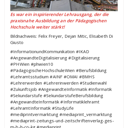
Es war ein inspirierender Lehrausgang, der die
praxisnahe Ausbildung an der Pädagogischen
Hochschule weiter stärkt!
Bildnachweis: Felix Freyer, Dejan Mitic, Elisabeth Di
Giusto
#InformationundKommunikation #IKAD
#AngewandteDigitalisierung #Digitalisierung
#PHWien #phwien10
#PädagogischeHochschuleWien #Berufsbildung
#Lehramtsstudium #AINF #OMAI #BMHS
#Lehrerwerden #Lehrerinwerden #Studienwahl
#Zukunftsjob #AngewandteInformatik #Informatik
#Sekundarstufe #SekundarstufeBerufsbildung
#AngewandteInformatik #Informatiklehramt
#LehramtInformatik #StudyLife
#mediprintvermarktung #mediaprint_vermarktung
#mediaprint-zeitungs-und-zeitschriftenverlag-ges-
m-b-h-co-kg #mediaprint