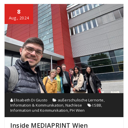
8
Aug., 2024
Elisabeth Di Giusto
außerschulische Lernorte
,
Information & Kommunikation
,
Nachlese
I:SBB
,
Information und Kommunikation
,
PH Wien
Inside MEDIAPRINT Wien