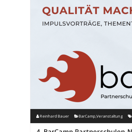
Reinhard Bauer
BarCamp
,
Veranstaltung
4. BarCamp Partnerschulen-N