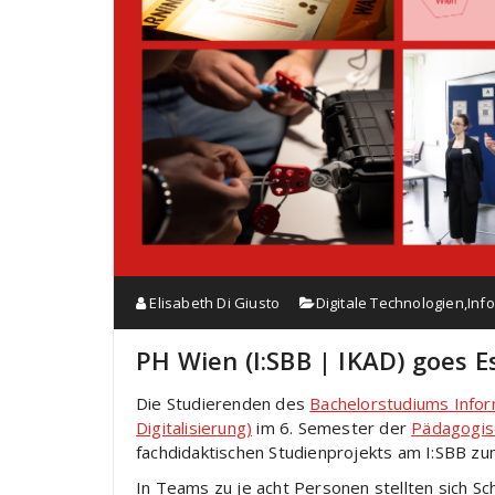
Elisabeth Di Giusto
Digitale Technologien
,
Inf
PH Wien (I:SBB | IKAD) goes 
Die Studierenden des
Bachelorstudiums Info
Digitalisierung)
im 6. Semester der
Pädagogis
fachdidaktischen Studienprojekts am I:SBB z
In Teams zu je acht Personen stellten sich Sc