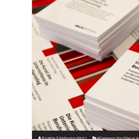
Brigitte Edelmann-Mutz
Allgemein
,
Nachlese
,
V