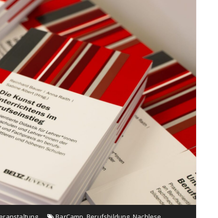
eranstaltung
BarCamp
,
Berufsbildung
,
Nachlese