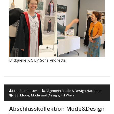
Bildquelle: CC BY Sofia Andretta
Lisa Stumbauer
Allgemein
,
Mode & Design
,
Nachlese
IBB
,
Mode
,
Mode und Design
,
PH Wien
Abschlusskollektion Mode&Design