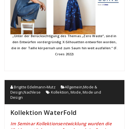
„Unter der Berücksichtigung des Themas „Zero Waste“, sind in
den Entwürfen vordergründig X-Silhouetten entworfen worden,
die in der Taille körpernah und zum Saum hin weit ausfallen.“ (F.
Croes 2022)
Brigitte Edelmann-Mutz
Allgemein
,
Mode &
Design
,
Nachlese
Kollektion
,
Mode
,
Mode und
Design
Kollektion WaterFold
Im Seminar Kollektionsentwicklung wurden die