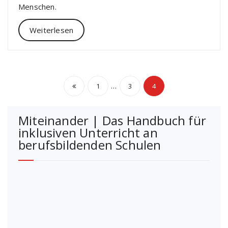
Menschen.
Weiterlesen
Seitennummerierun
…
1
3
4
der
Miteinander | Das Handbuch für
Beiträge
inklusiven Unterricht an
berufsbildenden Schulen