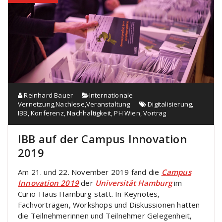
Reinhard Bauer
Internationale
Vernetzung
,
Nachlese
,
Veranstaltung
Digitalisierung
,
IBB
,
Konferenz
,
Nachhaltigkeit
,
PH Wien
,
Vortrag
IBB auf der Campus Innovation
2019
Am 21. und 22. November 2019 fand die
Campus
Innovation 2019
der
Universität Hamburg
im
Curio-Haus Hamburg statt. In Keynotes,
Fachvorträgen, Workshops und Diskussionen hatten
die Teilnehmerinnen und Teilnehmer Gelegenheit,