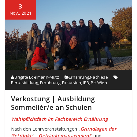
3
Nov., 2021
Brigitte Edelmann-Mutz
Ernährung
,
Nachlese
Berufsbildung
,
Ernährung
,
Exkursion
,
IBB
,
PH Wien
Verkostung | Ausbildung
Sommelièr/e an Schulen
Wahlpflichtfach im Fachbereich Ernährung
Nach den Lehrveranstaltungen „
Grundlagen der
Getränke
“, „
Getränkemanagement
“ und