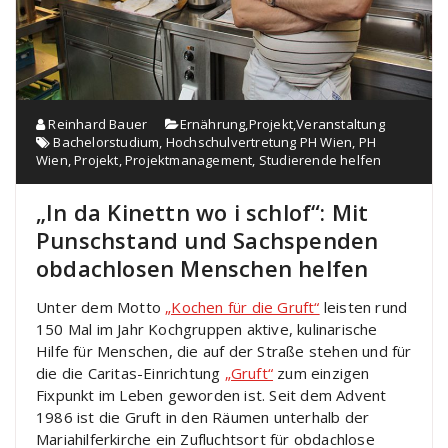
Reinhard Bauer
Ernährung
,
Projekt
,
Veranstaltung
Bachelorstudium
,
Hochschulvertretung PH Wien
,
PH
Wien
,
Projekt
,
Projektmanagement
,
Studierende helfen
„In da Kinettn wo i schlof“: Mit
Punschstand und Sachspenden
obdachlosen Menschen helfen
Unter dem Motto
„Kochen für die Gruft“
leisten rund
150 Mal im Jahr Kochgruppen aktive, kulinarische
Hilfe für Menschen, die auf der Straße stehen und für
die die Caritas-Einrichtung
„Gruft“
zum einzigen
Fixpunkt im Leben geworden ist. Seit dem Advent
1986 ist die Gruft in den Räumen unterhalb der
Mariahilferkirche ein Zufluchtsort für obdachlose