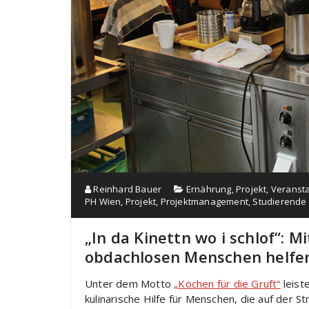
Reinhard Bauer
Ernährung
,
Projekt
,
Veransta
PH Wien
,
Projekt
,
Projektmanagement
,
Studierende
„In da Kinettn wo i schlof“:
obdachlosen Menschen helfe
Unter dem Motto
„Kochen für die Gruft“
leist
kulinarische Hilfe für Menschen, die auf der S