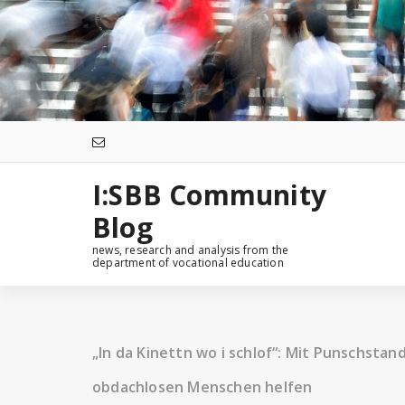
Zum
Inhalt
springen
I:SBB Community
Blog
news, research and analysis from the
department of vocational education
„In da Kinettn wo i schlof“: Mit Punschsta
obdachlosen Menschen helfen