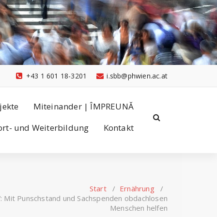
+43 1 601 18-3201
i.sbb@phwien.ac.at
jekte
Miteinander | ÎMPREUNĂ
ort- und Weiterbildung
Kontakt
Start
/
Ernährung
/
of“: Mit Punschstand und Sachspenden obdachlosen
Menschen helfen