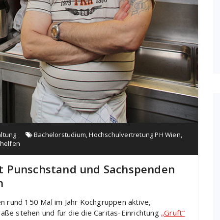
ltung
Bachelorstudium
,
Hochschulvertretung PH Wien
,
 helfen
 Mit Punschstand und Sachspenden
n
en rund 150 Mal im Jahr Kochgruppen aktive,
traße stehen und für die die Caritas-Einrichtung
„Gruft“