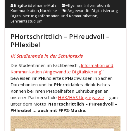
Brigitte Edelmann-Mutz
Allgemein
,
Information &
Kommunikation
,
Nachlese
Angewandte Digitalisierung
,
Digitalisierung
,
Information und Kommunikation
,
Lehramtsstudium
PHortschrittlich – PHreudvoll –
PHlexibel
IK Studierende in der Schulpraxis
Die Studentinnen im Fachbereich „
Information und
Kommunikation (Angewandte Digitalisierung)
“
beweisen ihr
PH
undiertes
PH
achwissen in Sachen
Datenbanken und ihr
PH
ormidables didaktisches
Können bei ihren
PH
abelhaften Lehrübungen an
unserer Partnerschule
HAK/HAS Ungargasse
– ganz
unter dem Motto
PHortschrittlich – PHreudvoll –
PHlexibel … auch mit FFP2-Maske
.