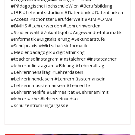
#PädagogischeHochschuleWien #Berufsbildung
#IBB #Lehramtsstudium #Datenbank #Datenbanken
#Access #schönsterBerufderWelt #AIM #OMAI
#BMHS #Lehrerwerden #Lehrerinwerden
#Studienwahl #Zukunftsjob #AngewandteInformatik
#Informatik #Digitalisierung #Sekundarstufe
#Schulpraxis #Wirtschaftsinformatik
#Medienpädagogik #digitalthinking
#teachersofinstagram #instalehrer #instateacher
#lehreraufinstagram #Bildung #Lehreralltag
#Lehrerinnenalltag #Lehrerdasein
#Lehrerinnendasein #Lehrermüsstemansein
#Lehrerinmüsstemansein #Lehrerlife
#Lehrerinnenlife #Lehrrealität #Lehreramlimit
#lehrersache #lehrerseinundso
#schulzentrum.ungargasse