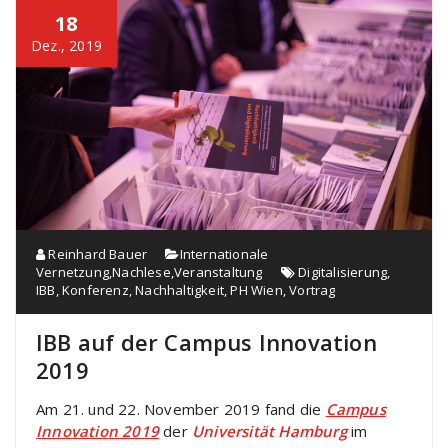
18
Dez., 2019
Reinhard Bauer
Internationale
Vernetzung
,
Nachlese
,
Veranstaltung
Digitalisierung
,
IBB
,
Konferenz
,
Nachhaltigkeit
,
PH Wien
,
Vortrag
IBB auf der Campus Innovation
2019
Am 21. und 22. November 2019 fand die
Campus
Innovation 2019
der
Universität Hamburg
im