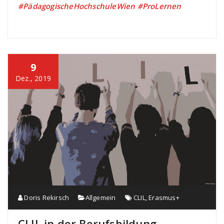
#PädagogischeHochschuleWien #ProLernen
9
Dez., 2019
Doris Rekirsch
Allgemein
CLIL
,
Erasmus+
CLIL in der Berufsbildung