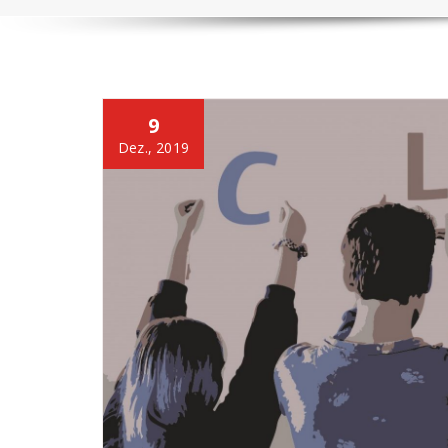
9
Dez., 2019