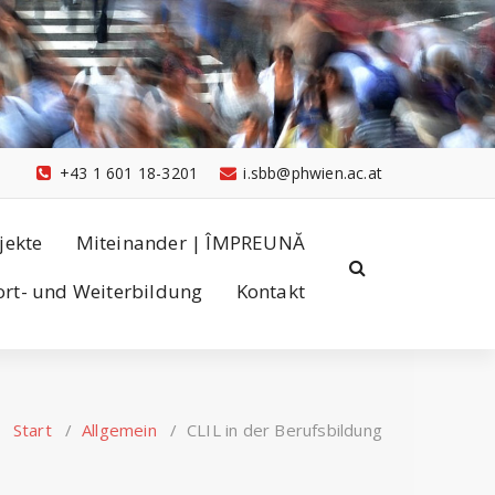
+43 1 601 18-3201
i.sbb@phwien.ac.at
jekte
Miteinander | ÎMPREUNĂ
ort- und Weiterbildung
Kontakt
Start
/
Allgemein
/
CLIL in der Berufsbildung