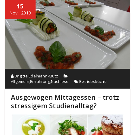
15
Nov., 2019
Brigitte Edelmann-Mutz
Allgemein
,
Ernährung
,
Nachlese
Betriebsküche
Ausgewogen Mittagessen – trotz
stressigem Studienalltag?